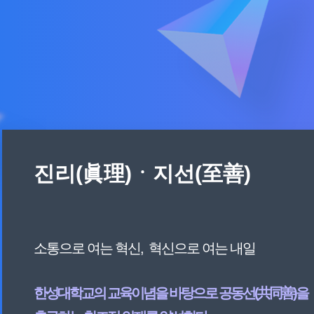
진리(眞理)ㆍ지선(至善)
소통으로 여는 혁신, 혁신으로 여는 내일
한성대학교의 교육이념을 바탕으로 공동선(共同善)을